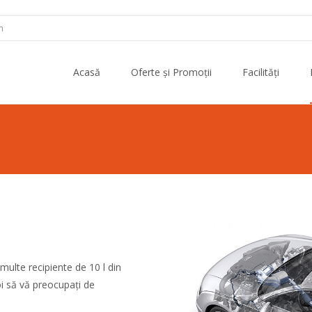
m
Skip to content
Acasă
Oferte și Promoții
Facilități
multe recipiente de 10 l din
i să vă preocupați de