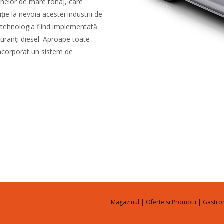
nelor de mare tonaj, care
ie la nevoia acestei industrii de
, tehnologia fiind implementată
buranți diesel. Aproape toate
incorporat un sistem de
Magazinul
|
Oferte si Promotii
|
Gastr