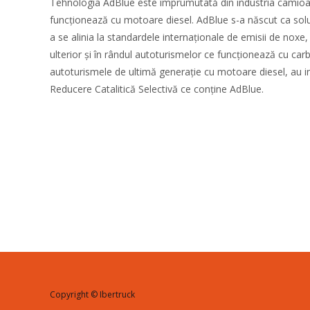
Tehnologia AdBlue este împrumutată din industria camioa
funcționează cu motoare diesel. AdBlue s-a născut ca soluț
a se alinia la standardele internaționale de emisii de noxe
ulterior și în rândul autoturismelor ce funcționează cu car
autoturismele de ultimă generație cu motoare diesel, au 
Reducere Catalitică Selectivă ce conține AdBlue.
Copyright © Ibertruck