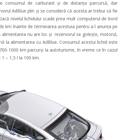
de consumul de carburant și de distanța parcursă, dar
rvorul AdBlue plin și se consideră că acesta ar trebui să fie
Dacă nivelul lichidului scade prea mult computerul de bord
de km înainte de terminarea acestuia pentru a-l anunța pe
alimentarea nu are loc și rezervorul se golește, motorul,
nă la alimentarea cu AdBlue. Consumul acestui lichid este
a 700-1000 km parcurși la autoturisme, în vreme ce în cazul
1 – 1,5 l la 100 km.