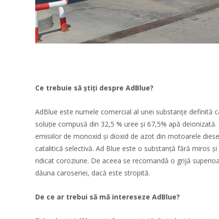
Ce trebuie să știți despre AdBlue?
AdBlue este numele comercial al unei substanțe definită c
soluție compusă din 32,5 % uree și 67,5% apă deionizată. 
emisiilor de monoxid și dioxid de azot din motoarele dies
catalitică selectivă. Ad Blue este o substanță fără miros și
ridicat coroziune. De aceea se recomandă o grijă superioa
dăuna caroseriei, dacă este stropită.
De ce ar trebui să mă intereseze AdBlue?