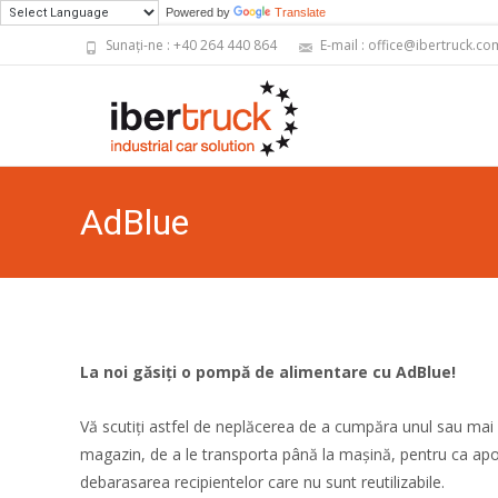
Powered by
Translate
Sunați-ne : +40 264 440 864
E-mail : office@ibertruck.co
AdBlue
La noi găsiți o pompă de alimentare cu AdBlue!
Vă scutiți astfel de neplăcerea de a cumpăra unul sau mai 
magazin, de a le transporta până la mașină, pentru ca apo
debarasarea recipientelor care nu sunt reutilizabile.