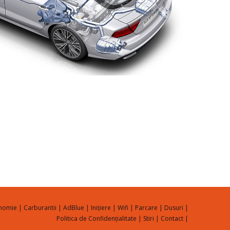
onomie
|
Carburantii
|
AdBlue
|
Inițiere
|
Wifi
|
Parcare
|
Dusuri
|
Politica de Confidențialitate
|
Stiri
|
Contact
|