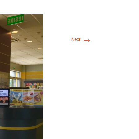
→
Next