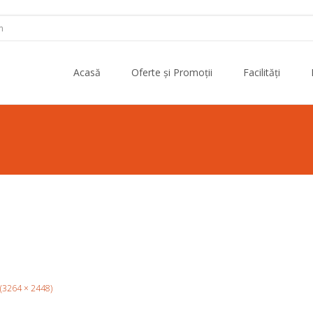
m
Skip to content
Acasă
Oferte și Promoții
Facilități
n (3264 × 2448)