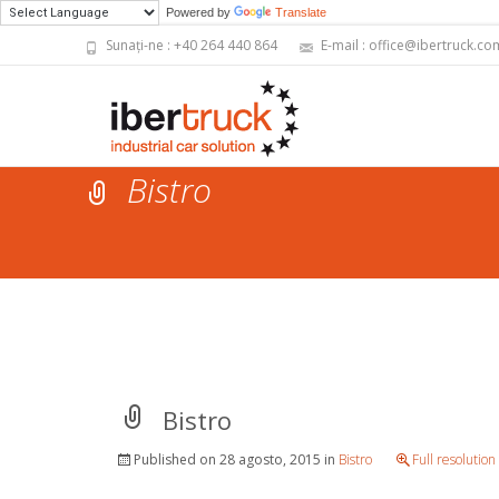
Powered by
Translate
Sunați-ne : +40 264 440 864
E-mail : office@ibertruck.co
Bistro
Bistro
Published on
28 agosto, 2015
in
Bistro
Full resolutio